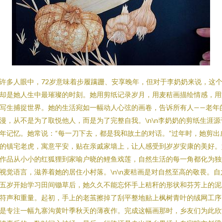
许多人眼中，72岁意味着步履蹒跚、安享晚年，但对于李奶奶来说，这
却是她人生中最璀璨的时刻。她用剪纸记录岁月，用麦秸画描绘情感，用
写生捕捉世界。她的生活宛如一幅动人心弦的画卷，告诉所有人——老年
漫，从不是为了取悦他人，而是为了完整自我。\n\n李奶奶的剪纸生涯源
年记忆。她常说：“每一刀下去，都是我和故土的对话。”过年时，她剪出
的镇宅老虎，寓意平安，贴在亲戚家墙上，让人感受到岁岁安康的美好。
作品从小小的红狐狸到家喻户晓的鲤鱼戏莲，自然生活的每一角都化为独
视觉语言，滋养着她的居住小村落。\n\n麦秸画是对自然至高的敬畏。自
五岁开始学习田间锄草后，她久久不能忘怀手上秸秆的形状和芬芳上的泥
符声和重量。起初，手上的老茧擦掉了刮平整地贴上枫树青叶的绒网工序
是专注一幅九寨沟黄叶季秋天的薄夜作。完成这幅画那时，乡友们为此欣