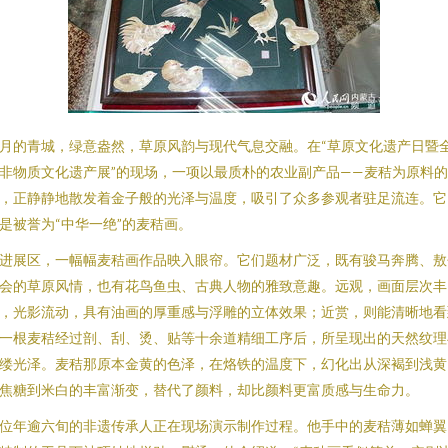
月的青城，绿意盎然，草原风韵与现代气息交融。在“草原文化遗产日暨
非物质文化遗产展”的现场，一项以最质朴的农业副产品——麦秸为原料
，正静静地散发着金子般的光泽与温度，吸引了众多参观者驻足流连。它
是被誉为“中华一绝”的麦秸画。
进展区，一幅幅麦秸画作品映入眼帘。它们题材广泛，既有骏马奔腾、敖
会的草原风情，也有花鸟鱼虫、古典人物的雅致意趣。远观，画面层次丰
，光影流动，具有油画的厚重感与浮雕的立体效果；近赏，则能清晰地看
一根麦秸经过剖、刮、烫、贴等十余道精细工序后，所呈现出的天然纹理
缕光泽。麦秸那原本金黄的色泽，在烙铁的温度下，幻化出从深褐到浅黄
焦糖到米白的丰富渐变，替代了颜料，却比颜料更富质感与生命力。
位年逾六旬的非遗传承人正在现场演示制作过程。他手中的麦秸薄如蝉翼