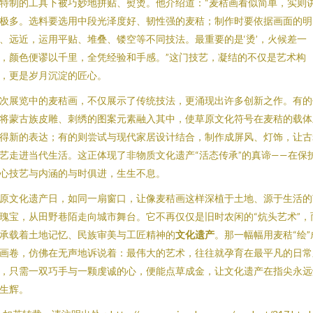
特制的工具下被巧妙地拼贴、熨烫。他介绍道：“麦秸画看似简单，实则
极多。选料要选用中段光泽度好、韧性强的麦秸；制作时要依据画面的明
、远近，运用平贴、堆叠、镂空等不同技法。最重要的是‘烫’，火候差一
，颜色便谬以千里，全凭经验和手感。”这门技艺，凝结的不仅是艺术构
，更是岁月沉淀的匠心。
次展览中的麦秸画，不仅展示了传统技法，更涌现出许多创新之作。有的
将蒙古族皮雕、刺绣的图案元素融入其中，使草原文化符号在麦秸的载体
得新的表达；有的则尝试与现代家居设计结合，制作成屏风、灯饰，让古
艺走进当代生活。这正体现了非物质文化遗产“活态传承”的真谛——在保
心技艺与内涵的与时俱进，生生不息。
原文化遗产日，如同一扇窗口，让像麦秸画这样深植于土地、源于生活的
瑰宝，从田野巷陌走向城市舞台。它不再仅仅是旧时农闲的“炕头艺术”，
承载着土地记忆、民族审美与工匠精神的
文化遗产
。那一幅幅用麦秸“绘”
画卷，仿佛在无声地诉说着：最伟大的艺术，往往就孕育在最平凡的日常
，只需一双巧手与一颗虔诚的心，便能点草成金，让文化遗产在指尖永远
生辉。